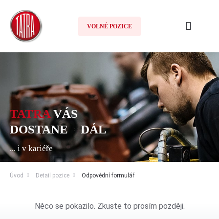
VOLNÉ POZICE
TATRA
VÁS
DOSTANE
DÁL
... i v kariéře
Úvod
Detail pozice
Odpovědní formulář
Něco se pokazilo. Zkuste to prosím později.